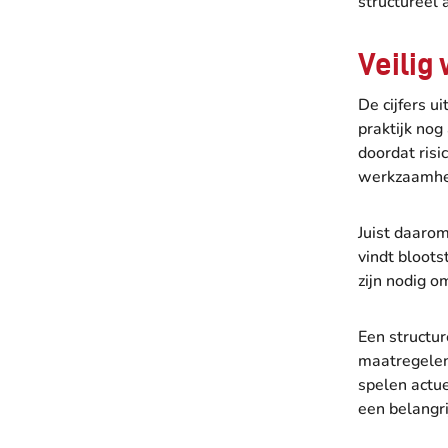
structureel 
Veilig
De cijfers u
praktijk nog
doordat risi
werkzaamhe
Juist daarom
vindt bloot
zijn nodig o
Een structur
maatregelen 
spelen actu
een belangri