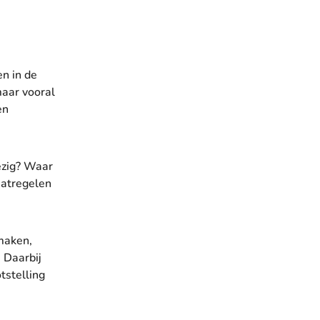
en in de
maar vooral
en
wezig? Waar
aatregelen
 maken,
. Daarbij
tstelling