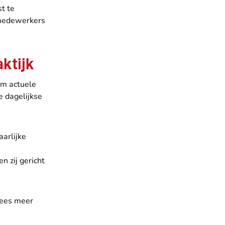
t te
 medewerkers
aktijk
om actuele
e dagelijkse
arlijke
n zij gericht
Lees meer
.