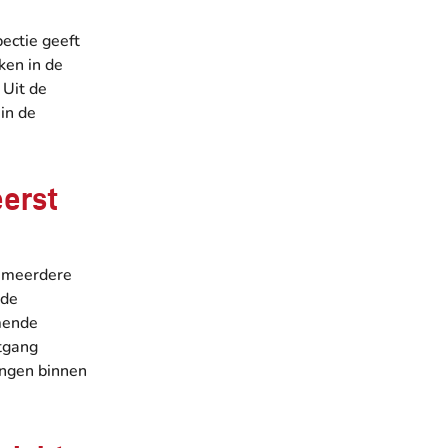
ectie geeft
ken in de
 Uit de
 in de
eerst
f meerdere
nde
mende
tgang
ingen binnen