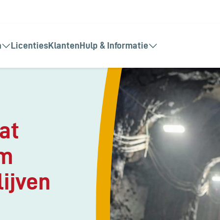
n
Licenties
Klanten
Hulp & Informatie
at
om
lijven