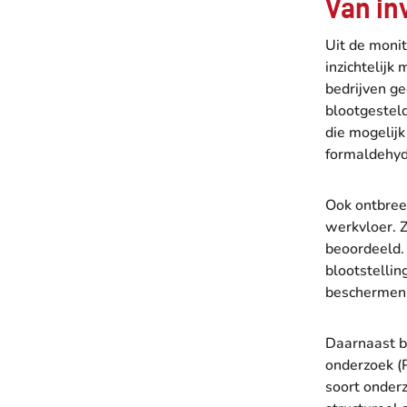
Van in
Uit de monit
inzichtelijk
bedrijven g
blootgestel
die mogelij
formaldehyd
Ook ontbreek
werkvloer. Z
beoordeeld. 
blootstelli
beschermen
Daarnaast b
onderzoek (
soort onderz