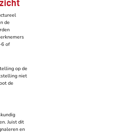
zicht
uctureel
an de
orden
 werknemers
-6 of
telling op de
stelling niet
root de
skundig
. Juist dit
gnaleren en