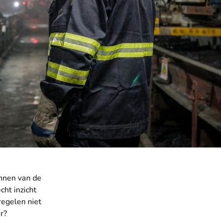
ennen van de
cht inzicht
regelen niet
r?