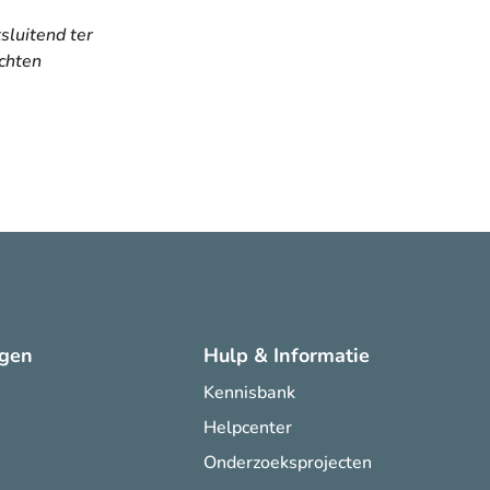
tsluitend ter
echten
ngen
Hulp & Informatie
Kennisbank
Helpcenter
Onderzoeksprojecten