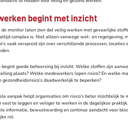
aandacht te houden voor veilig en gezond werken.
 werken begint met inzicht
it de monitor laten zien dat veilig werken met gevaarlijke stoff
 altijd complex is. Niet alleen vanwege wet- en regelgeving, 
co’s vaak verspreid zijn over verschillende processen, locaties 
den.
 begint goede beheersing bij inzicht. Welke stoffen zijn aan
stelling plaats? Welke medewerkers lopen risico? En welke m
m gezondheidsrisico’s daadwerkelijk te beperken?
ele aanpak helpt organisaties om risico’s beter inzichtelijk te
vast te leggen en veiliger te werken in de dagelijkse praktijk
ele informatie, bewustwording en continue aandacht voor bloo
jke rol.