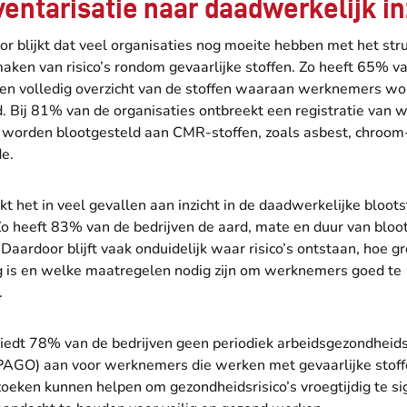
ventarisatie naar daadwerkelijk in
or blijkt dat veel organisaties nog moeite hebben met het str
 maken van risico’s rondom gevaarlijke stoffen. Zo heeft 65% v
een volledig overzicht van de stoffen waaraan werknemers w
d. Bij 81% van de organisaties ontbreekt een registratie van
k worden blootgesteld aan CMR-stoffen, zoals asbest, chroom
e.
t het in veel gevallen aan inzicht in de daadwerkelijke bloots
o heeft 83% van de bedrijven de aard, mate en duur van bloot
Daardoor blijft vaak onduidelijk waar risico’s ontstaan, hoe g
ng is en welke maatregelen nodig zijn om werknemers goed te
.
iedt 78% van de bedrijven geen periodiek arbeidsgezondheid
PAGO) aan voor werknemers die werken met gevaarlijke stoffen
oeken kunnen helpen om gezondheidsrisico’s vroegtijdig te si