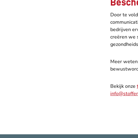
Besch
Door te vold
communicati
bedrijven e
creëren we 
gezondheids
Meer weten 
bewustwordi
Bekijk onze
info@stoff