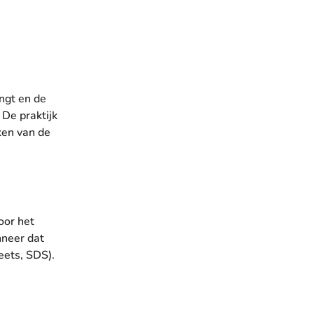
engt en de
 De praktijk
ken van de
oor het
neer dat
eets, SDS).