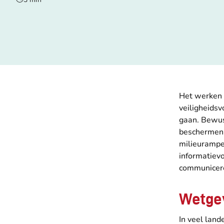
Het werken m
veiligheidsv
gaan. Bewus
beschermen 
milieurampen
informatievo
communicere
Wetgev
In veel land