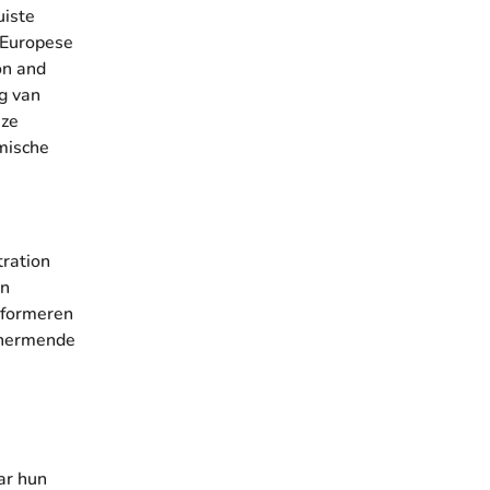
uiste
 Europese
on and
ng van
eze
emische
tration
en
nformeren
schermende
ar hun