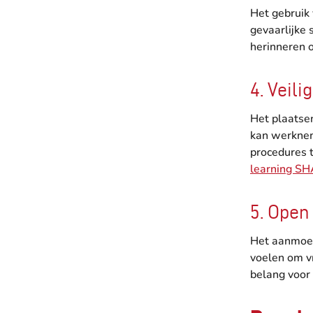
Het gebruik
gevaarlijke 
herinneren 
4. Veil
Het plaatse
kan werkneme
procedures t
learning S
5. Ope
Het aanmoed
voelen om vr
belang voor 