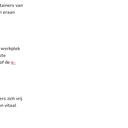
tainers van
n eraan
e werkplek
ste
of de
e-
s zich vrij
n vitaal