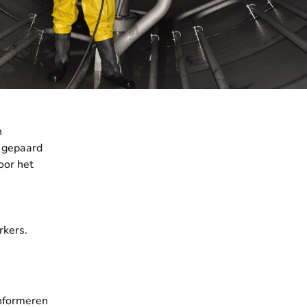
n
e gepaard
oor het
rkers.
informeren