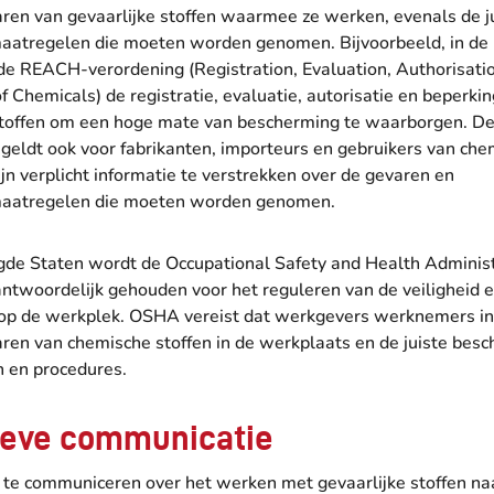
ren van gevaarlijke stoffen waarmee ze werken, evenals de j
maatregelen die moeten worden genomen. Bijvoorbeeld, in de
 de REACH-verordening (Registration, Evaluation, Authorisati
of Chemicals) de registratie, evaluatie, autorisatie en beperki
toffen om een hoge mate van bescherming te waarborgen. D
geldt ook voor fabrikanten, importeurs en gebruikers van ch
 zijn verplicht informatie te verstrekken over de gevaren en
maatregelen die moeten worden genomen.
igde Staten wordt de Occupational Safety and Health Adminis
ntwoordelijk gehouden voor het reguleren van de veiligheid 
op de werkplek. OSHA vereist dat werkgevers werknemers i
aren van chemische stoffen in de werkplaats en de juiste be
 en procedures.
ieve communicatie
f te communiceren over het werken met gevaarlijke stoffen na