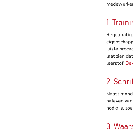
medewerkers
1. Train
Regelmatige
eigenschappe
juiste proce
laat zien da
leerstof.
Bek
2. Schri
Naast mondel
naleven van
nodig is, zo
3. Waar