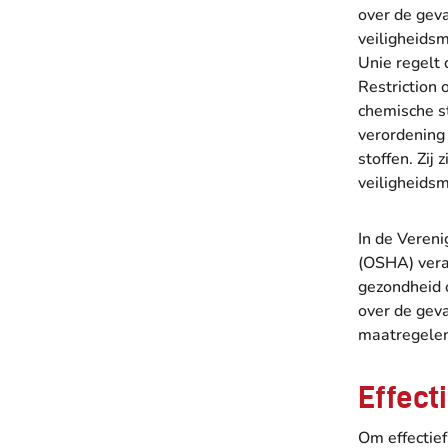
over de geva
veiligheids
Unie regelt
Restriction 
chemische s
verordening 
stoffen. Zij
veiligheids
In de Veren
(OSHA) vera
gezondheid 
over de gev
maatregelen
Effect
Om effectie