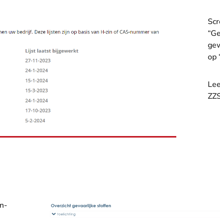
Scr
“Ge
gew
op 
Le
ZZS
n-