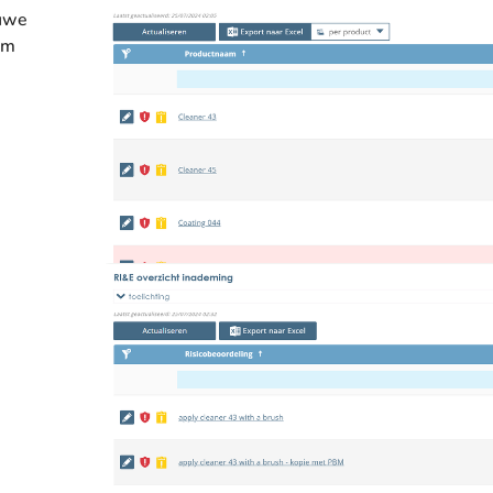
auwe
om