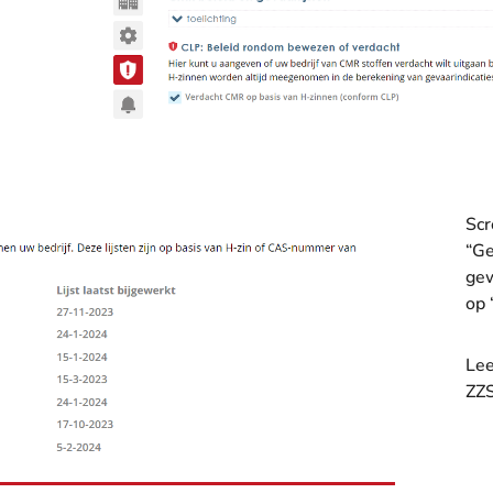
Scr
“Ge
gew
op 
Le
ZZS