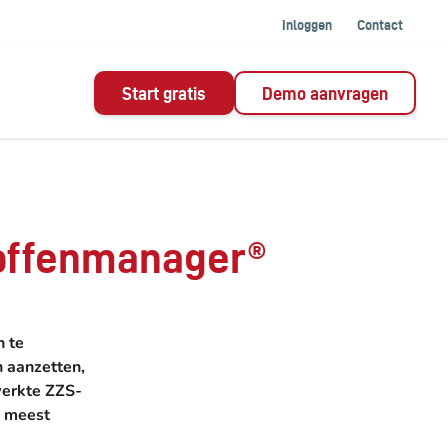
Inloggen
Contact
Start gratis
Demo aanvragen
toffenmanager®
n te
n aanzetten,
werkte ZZS-
e meest