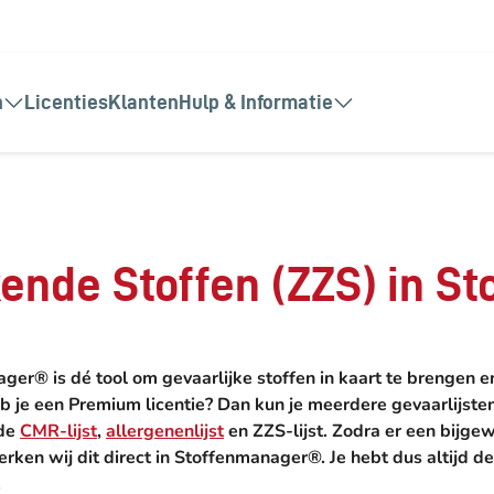
n
Licenties
Klanten
Hulp & Informatie
ende Stoffen (ZZS) in S
er® is dé tool om gevaarlijke stoffen in kaart te brengen e
b je een Premium licentie? Dan kun je meerdere gevaarlijste
de
CMR-lijst
,
allergenenlijst
en ZZS-lijst. Zodra er een bijge
rwerken wij dit direct in Stoffenmanager®. Je hebt dus altijd d
.