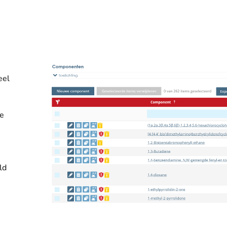
eel
de
ld